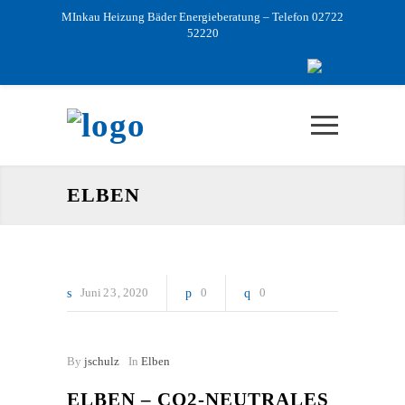
MInkau Heizung Bäder Energieberatung – Telefon 02722
52220
ELBEN
Juni
23
2020
0
0
By
jschulz
In
Elben
ELBEN – CO2-NEUTRALES