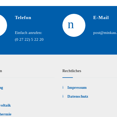
Telefon
E-Mail
Einfach anrufen:
post@minkau.
(0 27 22) 5 22 20
en
Rechtliches
ng
Impressum
Datenschutz
oltaik
thermie