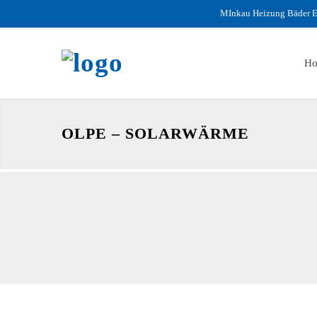
MInkau Heizung Bäder E
H
OLPE – SOLARWÄRME