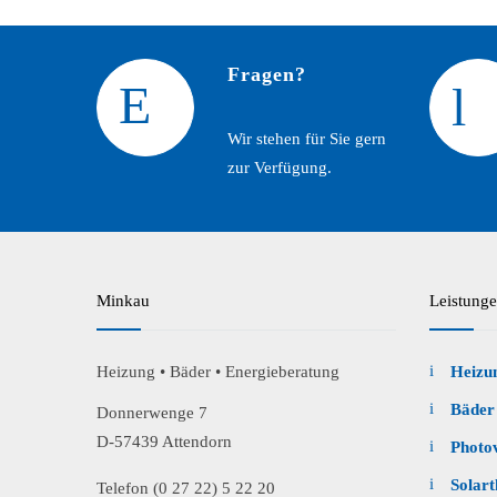
Fragen?
Wir stehen für Sie gern
zur Verfügung.
Minkau
Leistung
Heizung • Bäder • Energieberatung
Heizu
Bäder
Donnerwenge 7
D-57439 Attendorn
Photov
Solar
Telefon (0 27 22) 5 22 20