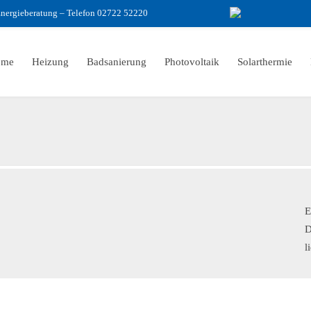
nergieberatung – Telefon 02722 52220
ome
Heizung
Badsanierung
Photovoltaik
Solarthermie
E
D
l